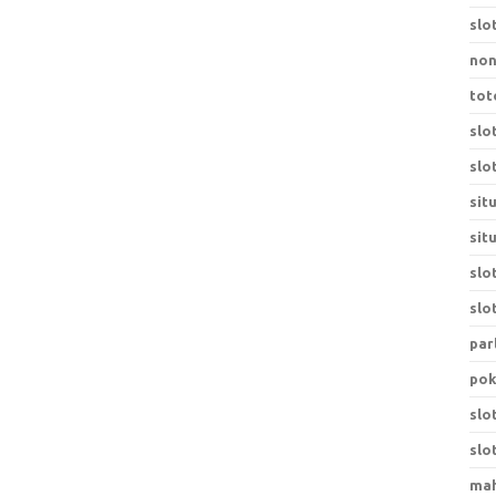
slo
non
tot
slo
slo
sit
sit
slo
slo
par
pok
slo
slo
mah