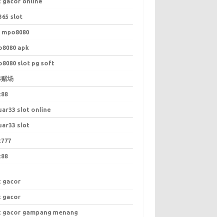
t gacor online
365 slot
k mpo8080
8080 apk
8080 slot pg soft
港赌场
t88
uar33 slot online
uar33 slot
t777
t88
t gacor
t gacor
t gacor gampang menang