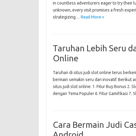
in countless adventurers eager to try their lu
unknown, every visit promises a fresh experi
strategizing…
Read More »
Taruhan Lebih Seru dan
Online
Taruhan di situs judi slot online terus ber
bermain semakin seru dan inovatif. Berikut a
situs judi slot online: 1. Fitur Buy Bonus 2.
dengan Tema Populer 6. Fitur Gamifikasi 7. 
Cara Bermain Judi Ca
Android