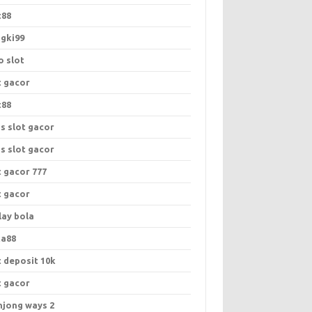
t88
gki99
o slot
t gacor
t88
us slot gacor
us slot gacor
t gacor 777
t gacor
lay bola
a88
t deposit 10k
t gacor
jong ways 2