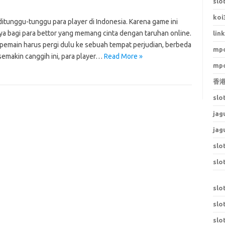
slo
koi
tunggu-tunggu para player di Indonesia. Karena game ini
a bagi para bettor yang memang cinta dengan taruhan online.
lin
a pemain harus pergi dulu ke sebuah tempat perjudian, berbeda
mpo
 semakin canggih ini, para player…
Read More »
mpo
香
slo
jag
jag
slo
slo
slo
slo
slo