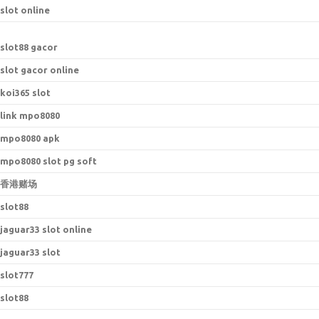
slot online
s
lot88 gacor
slot gacor online
koi365 slot
link mpo8080
mpo8080 apk
mpo8080 slot pg soft
香港赌场
slot88
jaguar33 slot online
jaguar33 slot
slot777
slot88