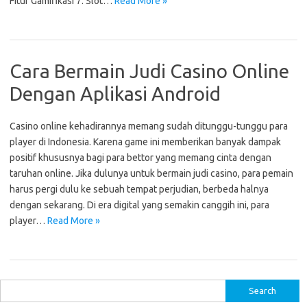
Fitur Gamifikasi 7. Slot…
Read More »
Cara Bermain Judi Casino Online
Dengan Aplikasi Android
Casino online kehadirannya memang sudah ditunggu-tunggu para
player di Indonesia. Karena game ini memberikan banyak dampak
positif khususnya bagi para bettor yang memang cinta dengan
taruhan online. Jika dulunya untuk bermain judi casino, para pemain
harus pergi dulu ke sebuah tempat perjudian, berbeda halnya
dengan sekarang. Di era digital yang semakin canggih ini, para
player…
Read More »
S
e