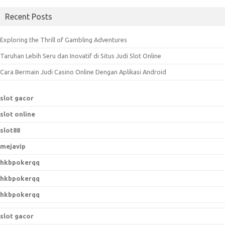
a
Recent Posts
r
c
Exploring the Thrill of Gambling Adventures
h
Taruhan Lebih Seru dan Inovatif di Situs Judi Slot Online
f
o
Cara Bermain Judi Casino Online Dengan Aplikasi Android
r
:
slot gacor
slot online
slot88
mejavip
hkbpokerqq
hkbpokerqq
hkbpokerqq
slot gacor