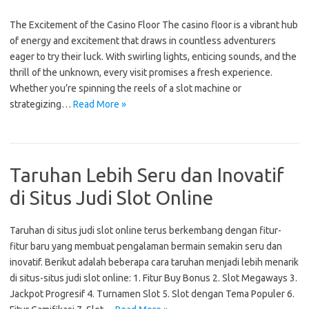
The Excitement of the Casino Floor The casino floor is a vibrant hub
of energy and excitement that draws in countless adventurers
eager to try their luck. With swirling lights, enticing sounds, and the
thrill of the unknown, every visit promises a fresh experience.
Whether you’re spinning the reels of a slot machine or
strategizing…
Read More »
Taruhan Lebih Seru dan Inovatif
di Situs Judi Slot Online
Taruhan di situs judi slot online terus berkembang dengan fitur-
fitur baru yang membuat pengalaman bermain semakin seru dan
inovatif. Berikut adalah beberapa cara taruhan menjadi lebih menarik
di situs-situs judi slot online: 1. Fitur Buy Bonus 2. Slot Megaways 3.
Jackpot Progresif 4. Turnamen Slot 5. Slot dengan Tema Populer 6.