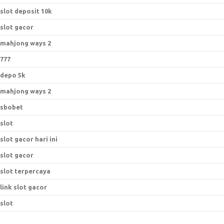
slot deposit 10k
slot gacor
mahjong ways 2
777
depo 5k
mahjong ways 2
sbobet
slot
slot gacor hari ini
slot gacor
slot terpercaya
link slot gacor
slot