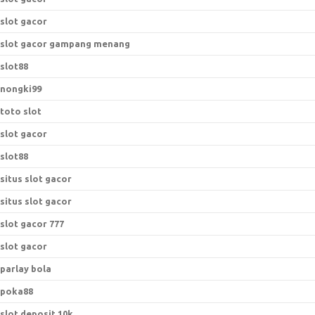
slot gacor
slot gacor gampang menang
slot88
nongki99
toto slot
slot gacor
slot88
situs slot gacor
situs slot gacor
slot gacor 777
slot gacor
parlay bola
poka88
slot deposit 10k