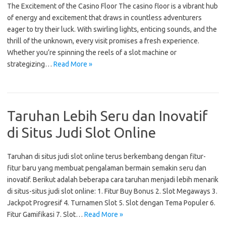
The Excitement of the Casino Floor The casino floor is a vibrant hub
of energy and excitement that draws in countless adventurers
eager to try their luck. With swirling lights, enticing sounds, and the
thrill of the unknown, every visit promises a fresh experience.
Whether you’re spinning the reels of a slot machine or
strategizing…
Read More »
Taruhan Lebih Seru dan Inovatif
di Situs Judi Slot Online
Taruhan di situs judi slot online terus berkembang dengan fitur-
fitur baru yang membuat pengalaman bermain semakin seru dan
inovatif. Berikut adalah beberapa cara taruhan menjadi lebih menarik
di situs-situs judi slot online: 1. Fitur Buy Bonus 2. Slot Megaways 3.
Jackpot Progresif 4. Turnamen Slot 5. Slot dengan Tema Populer 6.
Fitur Gamifikasi 7. Slot…
Read More »