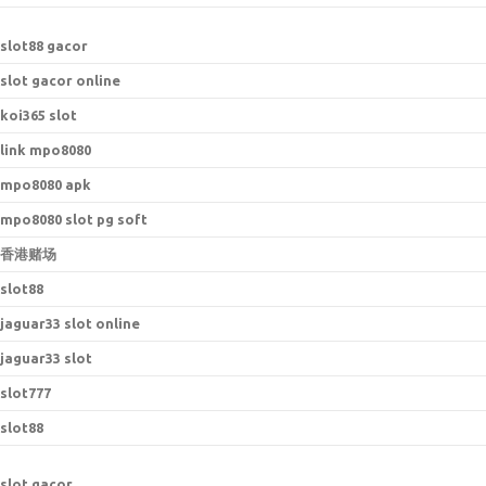
s
lot88 gacor
slot gacor online
koi365 slot
link mpo8080
mpo8080 apk
mpo8080 slot pg soft
香港赌场
slot88
jaguar33 slot online
jaguar33 slot
slot777
slot88
slot gacor