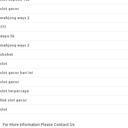
slot gacor
mahjong ways 2
777
depo 5k
mahjong ways 2
sbobet
slot
slot gacor hari ini
slot gacor
slot terpercaya
link slot gacor
slot
For More Information Please
Contact Us