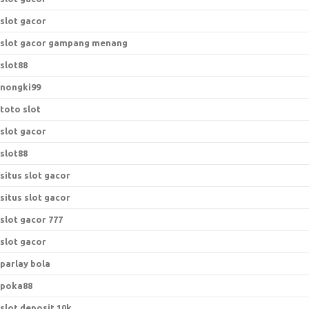
slot gacor
slot gacor gampang menang
slot88
nongki99
toto slot
slot gacor
slot88
situs slot gacor
situs slot gacor
slot gacor 777
slot gacor
parlay bola
poka88
slot deposit 10k