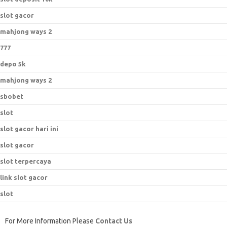
slot gacor
mahjong ways 2
777
depo 5k
mahjong ways 2
sbobet
slot
slot gacor hari ini
slot gacor
slot terpercaya
link slot gacor
slot
For More Information Please
Contact Us