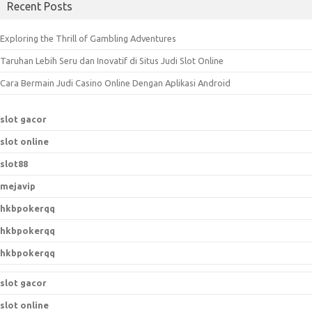
Recent Posts
r
c
Exploring the Thrill of Gambling Adventures
h
Taruhan Lebih Seru dan Inovatif di Situs Judi Slot Online
f
o
Cara Bermain Judi Casino Online Dengan Aplikasi Android
r
:
slot gacor
slot online
slot88
mejavip
hkbpokerqq
hkbpokerqq
hkbpokerqq
slot gacor
slot online