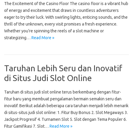
The Excitement of the Casino Floor The casino floor is a vibrant hub
of energy and excitement that draws in countless adventurers
eager to try their luck. With swirling lights, enticing sounds, and the
thrill of the unknown, every visit promises a fresh experience.
Whether you’re spinning the reels of a slot machine or
strategizing…
Read More »
Taruhan Lebih Seru dan Inovatif
di Situs Judi Slot Online
Taruhan di situs judi slot online terus berkembang dengan fitur-
fitur baru yang membuat pengalaman bermain semakin seru dan
inovatif. Berikut adalah beberapa cara taruhan menjadi lebih menarik
di situs-situs judi slot online: 1. Fitur Buy Bonus 2. Slot Megaways 3.
Jackpot Progresif 4. Turnamen Slot 5. Slot dengan Tema Populer 6.
Fitur Gamifikasi 7. Slot…
Read More »