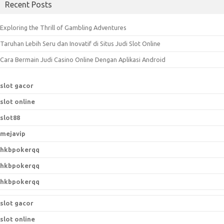
Recent Posts
r
c
Exploring the Thrill of Gambling Adventures
h
Taruhan Lebih Seru dan Inovatif di Situs Judi Slot Online
f
o
Cara Bermain Judi Casino Online Dengan Aplikasi Android
r
:
slot gacor
slot online
slot88
mejavip
hkbpokerqq
hkbpokerqq
hkbpokerqq
slot gacor
slot online