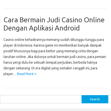
Cara Bermain Judi Casino Online
Dengan Aplikasi Android
Casino online kehadirannya memang sudah ditunggu-tunggu para
player di Indonesia. Karena game ini memberikan banyak dampak
positif khususnya bagi para bettor yang memang cinta dengan
taruhan online. Jika dulunya untuk bermain judi casino, para pemain
harus pergi dulu ke sebuah tempat perjudian, berbeda halnya
dengan sekarang. Di era digital yang semakin canggih ini, para
player…
Read More »
S
e
a