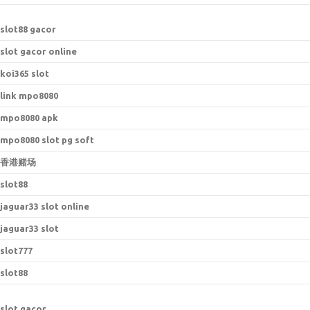
s
lot88 gacor
slot gacor online
koi365 slot
link mpo8080
mpo8080 apk
mpo8080 slot pg soft
香港赌场
slot88
jaguar33 slot online
jaguar33 slot
slot777
slot88
slot gacor