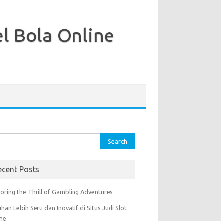
el Bola Online
rch
ecent Posts
oring the Thrill of Gambling Adventures
han Lebih Seru dan Inovatif di Situs Judi Slot
ine