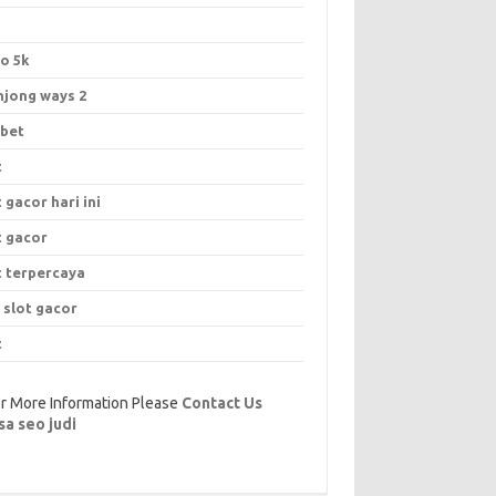
o 5k
jong ways 2
bet
t
t gacor hari ini
t gacor
t terpercaya
k slot gacor
t
r More Information Please
Contact Us
sa seo judi