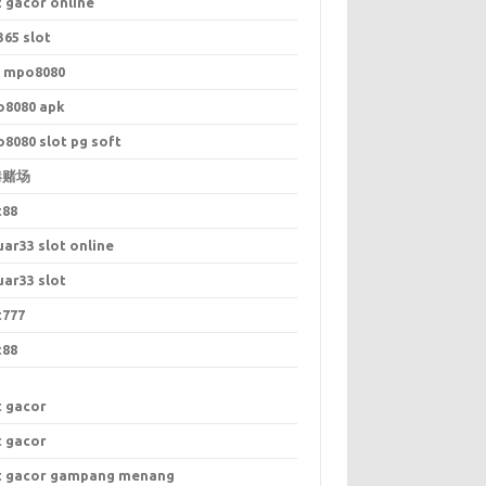
t gacor online
365 slot
k mpo8080
8080 apk
8080 slot pg soft
港赌场
t88
uar33 slot online
uar33 slot
t777
t88
t gacor
t gacor
t gacor gampang menang