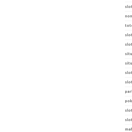
slo
non
tot
slo
slo
sit
sit
slo
slo
par
pok
slo
slo
mah