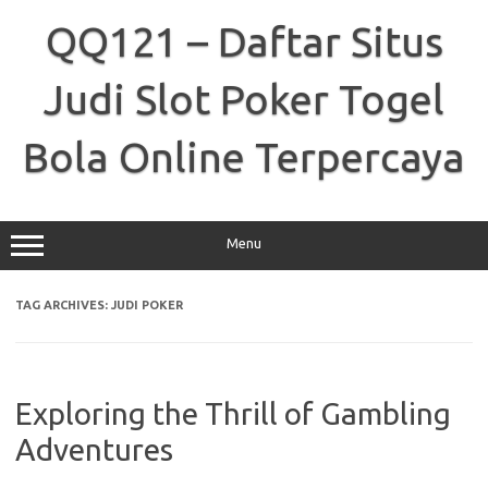
Skip
to
QQ121 – Daftar Situs
content
Judi Slot Poker Togel
Bola Online Terpercaya
Menu
TAG ARCHIVES:
JUDI POKER
Exploring the Thrill of Gambling
Adventures