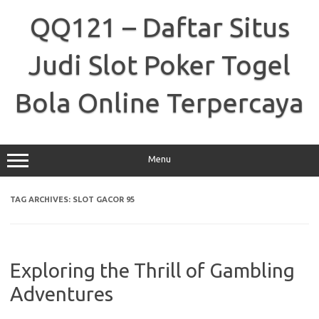
Skip
to
QQ121 – Daftar Situs
content
Judi Slot Poker Togel
Bola Online Terpercaya
Menu
TAG ARCHIVES:
SLOT GACOR 95
Exploring the Thrill of Gambling
Adventures