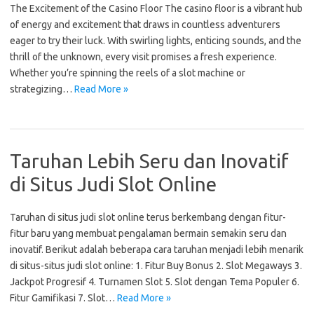
The Excitement of the Casino Floor The casino floor is a vibrant hub
of energy and excitement that draws in countless adventurers
eager to try their luck. With swirling lights, enticing sounds, and the
thrill of the unknown, every visit promises a fresh experience.
Whether you’re spinning the reels of a slot machine or
strategizing…
Read More »
Taruhan Lebih Seru dan Inovatif
di Situs Judi Slot Online
Taruhan di situs judi slot online terus berkembang dengan fitur-
fitur baru yang membuat pengalaman bermain semakin seru dan
inovatif. Berikut adalah beberapa cara taruhan menjadi lebih menarik
di situs-situs judi slot online: 1. Fitur Buy Bonus 2. Slot Megaways 3.
Jackpot Progresif 4. Turnamen Slot 5. Slot dengan Tema Populer 6.
Fitur Gamifikasi 7. Slot…
Read More »