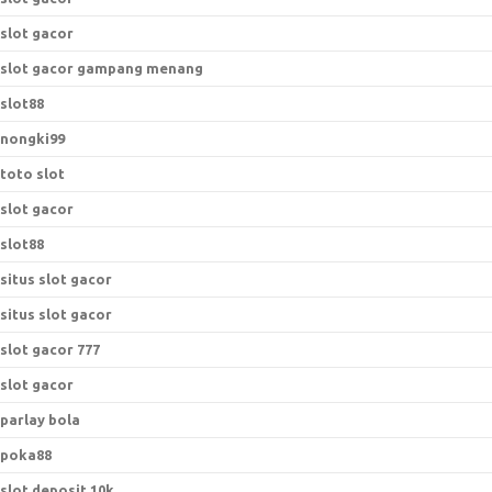
slot gacor
slot gacor gampang menang
slot88
nongki99
toto slot
slot gacor
slot88
situs slot gacor
situs slot gacor
slot gacor 777
slot gacor
parlay bola
poka88
slot deposit 10k