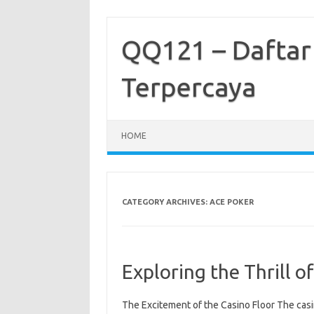
Skip
to
content
QQ121 – Daftar 
Terpercaya
HOME
CATEGORY ARCHIVES:
ACE POKER
Exploring the Thrill 
The Excitement of the Casino Floor The casi