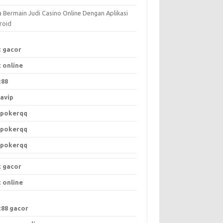
a Bermain Judi Casino Online Dengan Aplikasi
roid
t gacor
t online
t88
avip
bpokerqq
bpokerqq
bpokerqq
t gacor
t online
t88 gacor