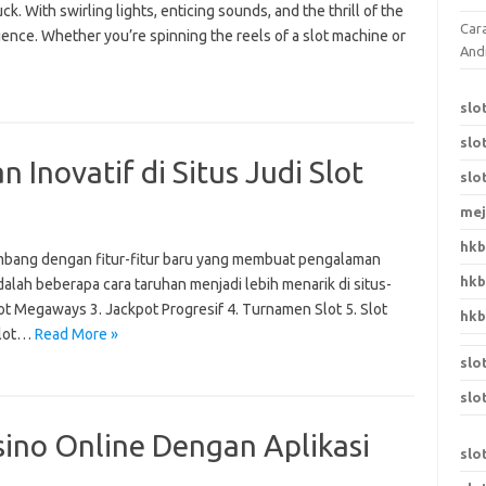
ck. With swirling lights, enticing sounds, and the thrill of the
Car
ence. Whether you’re spinning the reels of a slot machine or
And
slo
slo
 Inovatif di Situs Judi Slot
slo
mej
hk
kembang dengan fitur-fitur baru yang membuat pengalaman
hk
dalah beberapa cara taruhan menjadi lebih menarik di situs-
 Slot Megaways 3. Jackpot Progresif 4. Turnamen Slot 5. Slot
hk
Slot…
Read More »
slo
slo
sino Online Dengan Aplikasi
s
lo