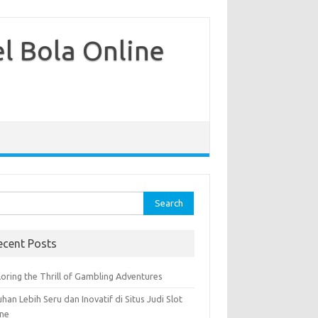
el Bola Online
rch
ecent Posts
oring the Thrill of Gambling Adventures
han Lebih Seru dan Inovatif di Situs Judi Slot
ine