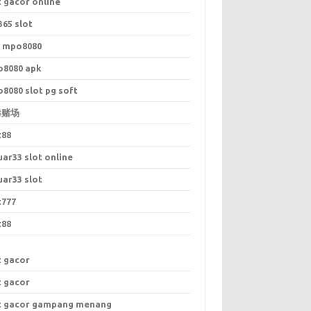
t gacor online
365 slot
k mpo8080
8080 apk
8080 slot pg soft
港赌场
t88
uar33 slot online
uar33 slot
t777
t88
t gacor
t gacor
t gacor gampang menang