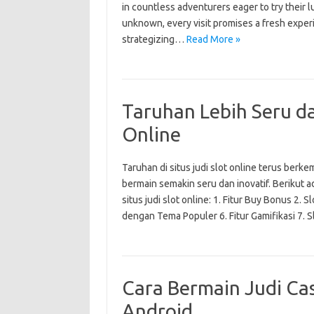
in countless adventurers eager to try their lu
unknown, every visit promises a fresh experi
strategizing…
Read More »
Taruhan Lebih Seru dan
Online
Taruhan di situs judi slot online terus ber
bermain semakin seru dan inovatif. Berikut a
situs judi slot online: 1. Fitur Buy Bonus 2.
dengan Tema Populer 6. Fitur Gamifikasi 7. 
Cara Bermain Judi Ca
Android