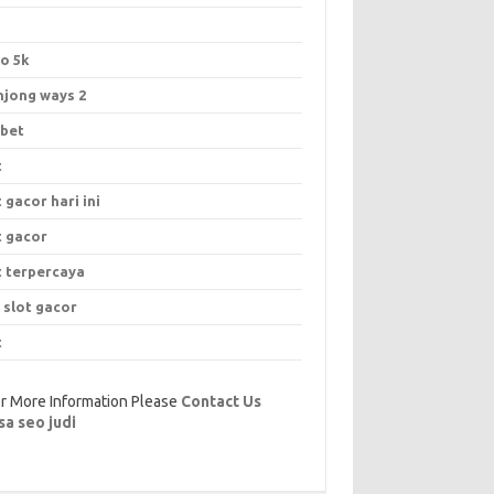
o 5k
jong ways 2
bet
t
t gacor hari ini
t gacor
t terpercaya
k slot gacor
t
r More Information Please
Contact Us
sa seo judi