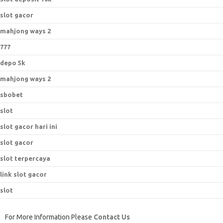
slot gacor
mahjong ways 2
777
depo 5k
mahjong ways 2
sbobet
slot
slot gacor hari ini
slot gacor
slot terpercaya
link slot gacor
slot
For More Information Please
Contact Us