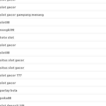
slot gacor
slot gacor gampang menang
slot88
nongki99
toto slot
slot gacor
slot88
situs slot gacor
situs slot gacor
slot gacor 777
slot gacor
parlay bola
poka88
slot deposit 10k