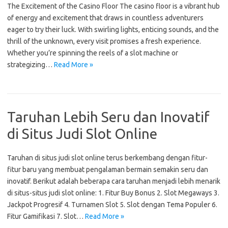
The Excitement of the Casino Floor The casino floor is a vibrant hub
of energy and excitement that draws in countless adventurers
eager to try their luck. With swirling lights, enticing sounds, and the
thrill of the unknown, every visit promises a fresh experience.
Whether you’re spinning the reels of a slot machine or
strategizing…
Read More »
Taruhan Lebih Seru dan Inovatif
di Situs Judi Slot Online
Taruhan di situs judi slot online terus berkembang dengan fitur-
fitur baru yang membuat pengalaman bermain semakin seru dan
inovatif. Berikut adalah beberapa cara taruhan menjadi lebih menarik
di situs-situs judi slot online: 1. Fitur Buy Bonus 2. Slot Megaways 3.
Jackpot Progresif 4. Turnamen Slot 5. Slot dengan Tema Populer 6.
Fitur Gamifikasi 7. Slot…
Read More »