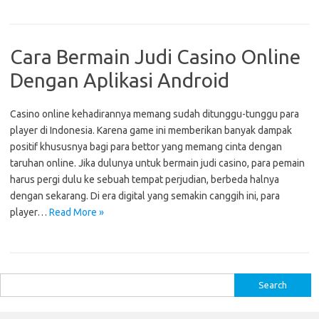
Cara Bermain Judi Casino Online
Dengan Aplikasi Android
Casino online kehadirannya memang sudah ditunggu-tunggu para
player di Indonesia. Karena game ini memberikan banyak dampak
positif khususnya bagi para bettor yang memang cinta dengan
taruhan online. Jika dulunya untuk bermain judi casino, para pemain
harus pergi dulu ke sebuah tempat perjudian, berbeda halnya
dengan sekarang. Di era digital yang semakin canggih ini, para
player…
Read More »
S
e
a