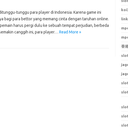
slo
koi
tunggu-tunggu para player di Indonesia. Karena game ini
a bagi para bettor yang memang cinta dengan taruhan online.
lin
a pemain harus pergi dulu ke sebuah tempat perjudian, berbeda
mpo
 semakin canggih ini, para player…
Read More »
mpo
香
slo
jag
jag
slo
slo
slo
slo
slo