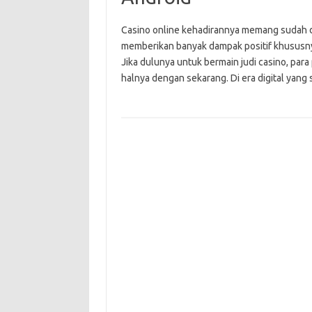
Casino online kehadirannya memang sudah di
memberikan banyak dampak positif khususny
Jika dulunya untuk bermain judi casino, par
halnya dengan sekarang. Di era digital yang