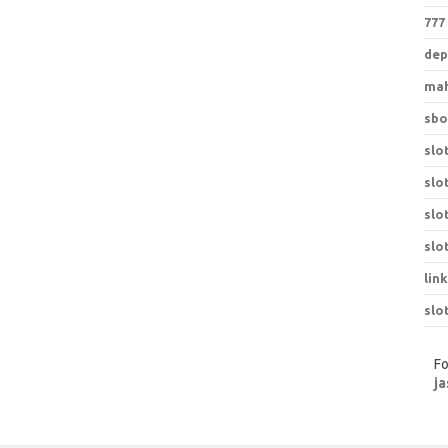
777
dep
mah
sbo
slo
slo
slo
slo
lin
slo
Fo
ja