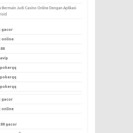
a Bermain Judi Casino Online Dengan Aplikasi
roid
t gacor
t online
t88
avip
bpokerqq
bpokerqq
bpokerqq
t gacor
t online
t88 gacor