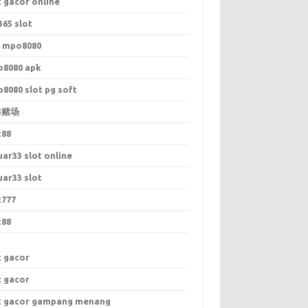
t gacor online
365 slot
k mpo8080
8080 apk
8080 slot pg soft
港赌场
t88
uar33 slot online
uar33 slot
t777
t88
t gacor
t gacor
t gacor gampang menang