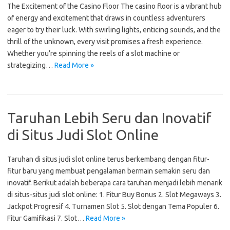
The Excitement of the Casino Floor The casino floor is a vibrant hub
of energy and excitement that draws in countless adventurers
eager to try their luck. With swirling lights, enticing sounds, and the
thrill of the unknown, every visit promises a fresh experience.
Whether you’re spinning the reels of a slot machine or
strategizing…
Read More »
Taruhan Lebih Seru dan Inovatif
di Situs Judi Slot Online
Taruhan di situs judi slot online terus berkembang dengan fitur-
fitur baru yang membuat pengalaman bermain semakin seru dan
inovatif. Berikut adalah beberapa cara taruhan menjadi lebih menarik
di situs-situs judi slot online: 1. Fitur Buy Bonus 2. Slot Megaways 3.
Jackpot Progresif 4. Turnamen Slot 5. Slot dengan Tema Populer 6.
Fitur Gamifikasi 7. Slot…
Read More »