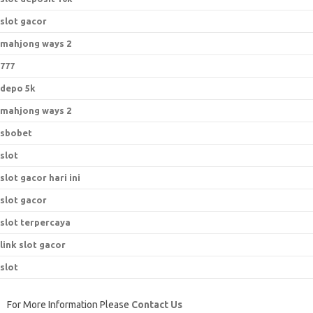
slot gacor
mahjong ways 2
777
depo 5k
mahjong ways 2
sbobet
slot
slot gacor hari ini
slot gacor
slot terpercaya
link slot gacor
slot
For More Information Please
Contact Us