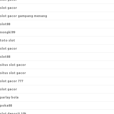
slot gacor
slot gacor gampang menang
slot88
nongki99
toto slot
slot gacor
slot88
situs slot gacor
situs slot gacor
slot gacor 777
slot gacor
parlay bola
poka88
slot deposit 10k