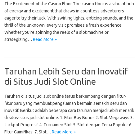
The Excitement of the Casino Floor The casino floor is a vibrant hub
of energy and excitement that draws in countless adventurers
eager to try their luck. With swirling lights, enticing sounds, and the
thrill of the unknown, every visit promises a fresh experience.
Whether you’re spinning the reels of a slot machine or
strategizing…
Read More »
Taruhan Lebih Seru dan Inovatif
di Situs Judi Slot Online
Taruhan di situs judi slot online terus berkembang dengan fitur-
fitur baru yang membuat pengalaman bermain semakin seru dan
inovatif. Berikut adalah beberapa cara taruhan menjadi lebih menarik
di situs-situs judi slot online: 1. Fitur Buy Bonus 2. Slot Megaways 3.
Jackpot Progresif 4. Turnamen Slot 5. Slot dengan Tema Populer 6.
Fitur Gamifikasi 7. Slot…
Read More »