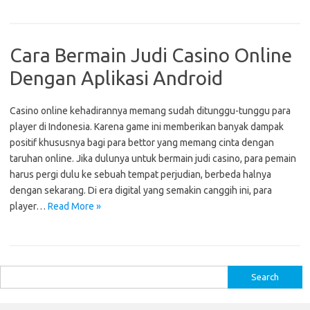
Cara Bermain Judi Casino Online
Dengan Aplikasi Android
Casino online kehadirannya memang sudah ditunggu-tunggu para
player di Indonesia. Karena game ini memberikan banyak dampak
positif khususnya bagi para bettor yang memang cinta dengan
taruhan online. Jika dulunya untuk bermain judi casino, para pemain
harus pergi dulu ke sebuah tempat perjudian, berbeda halnya
dengan sekarang. Di era digital yang semakin canggih ini, para
player…
Read More »
S
e
a