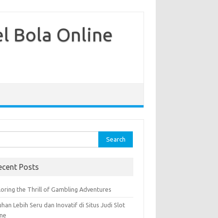
el Bola Online
rch
ecent Posts
oring the Thrill of Gambling Adventures
han Lebih Seru dan Inovatif di Situs Judi Slot
ine