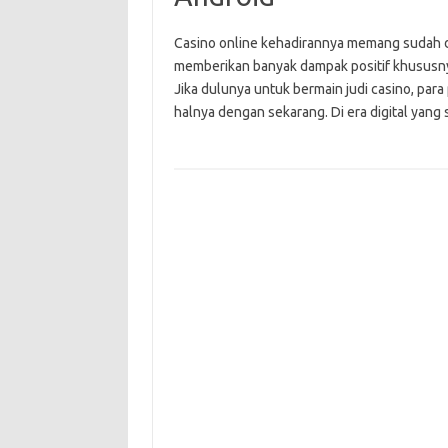
Casino online kehadirannya memang sudah di
memberikan banyak dampak positif khususny
Jika dulunya untuk bermain judi casino, par
halnya dengan sekarang. Di era digital yang