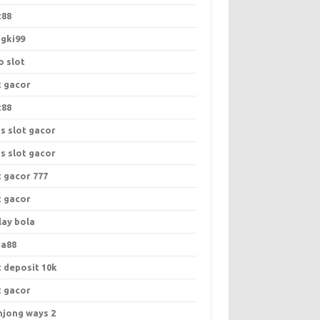
t88
gki99
o slot
t gacor
t88
us slot gacor
us slot gacor
t gacor 777
t gacor
lay bola
a88
t deposit 10k
t gacor
jong ways 2