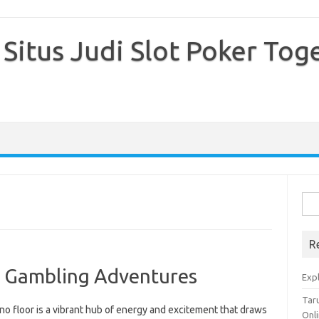
Situs Judi Slot Poker Tog
Sea
for:
R
of Gambling Adventures
Expl
Taru
no floor is a vibrant hub of energy and excitement that draws
Onl