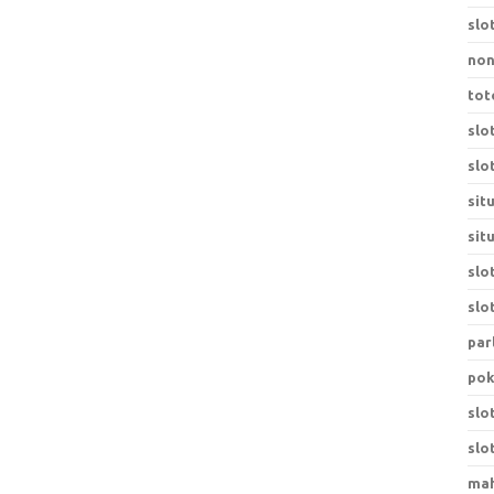
slo
non
tot
slo
slo
sit
sit
slo
slo
par
pok
slo
slo
mah