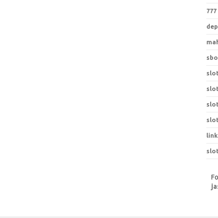
777
dep
mah
sbo
slo
slo
slo
slo
lin
slo
Fo
ja