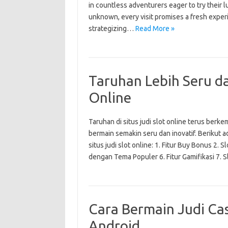
in countless adventurers eager to try their lu
unknown, every visit promises a fresh experi
strategizing…
Read More »
Taruhan Lebih Seru dan
Online
Taruhan di situs judi slot online terus ber
bermain semakin seru dan inovatif. Berikut a
situs judi slot online: 1. Fitur Buy Bonus 2.
dengan Tema Populer 6. Fitur Gamifikasi 7. 
Cara Bermain Judi Ca
Android