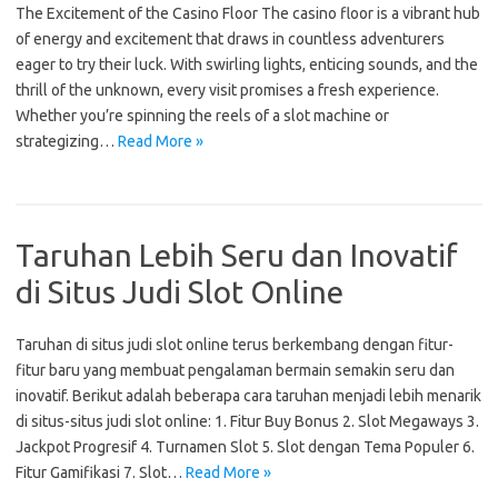
The Excitement of the Casino Floor The casino floor is a vibrant hub
of energy and excitement that draws in countless adventurers
eager to try their luck. With swirling lights, enticing sounds, and the
thrill of the unknown, every visit promises a fresh experience.
Whether you’re spinning the reels of a slot machine or
strategizing…
Read More »
Taruhan Lebih Seru dan Inovatif
di Situs Judi Slot Online
Taruhan di situs judi slot online terus berkembang dengan fitur-
fitur baru yang membuat pengalaman bermain semakin seru dan
inovatif. Berikut adalah beberapa cara taruhan menjadi lebih menarik
di situs-situs judi slot online: 1. Fitur Buy Bonus 2. Slot Megaways 3.
Jackpot Progresif 4. Turnamen Slot 5. Slot dengan Tema Populer 6.
Fitur Gamifikasi 7. Slot…
Read More »