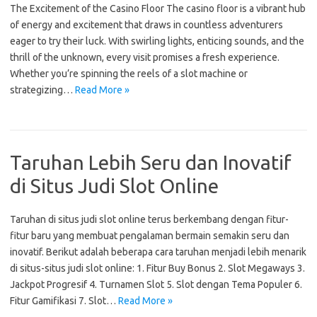
The Excitement of the Casino Floor The casino floor is a vibrant hub
of energy and excitement that draws in countless adventurers
eager to try their luck. With swirling lights, enticing sounds, and the
thrill of the unknown, every visit promises a fresh experience.
Whether you’re spinning the reels of a slot machine or
strategizing…
Read More »
Taruhan Lebih Seru dan Inovatif
di Situs Judi Slot Online
Taruhan di situs judi slot online terus berkembang dengan fitur-
fitur baru yang membuat pengalaman bermain semakin seru dan
inovatif. Berikut adalah beberapa cara taruhan menjadi lebih menarik
di situs-situs judi slot online: 1. Fitur Buy Bonus 2. Slot Megaways 3.
Jackpot Progresif 4. Turnamen Slot 5. Slot dengan Tema Populer 6.
Fitur Gamifikasi 7. Slot…
Read More »