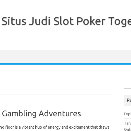
Situs Judi Slot Poker Tog
Sea
for:
R
of Gambling Adventures
Expl
Taru
no floor is a vibrant hub of energy and excitement that draws
Onl