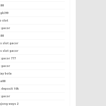
t88
gki99
o slot
t gacor
t88
us slot gacor
us slot gacor
t gacor 777
t gacor
lay bola
a88
t deposit 10k
t gacor
jong ways 2