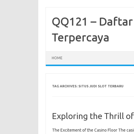
Skip
to
content
QQ121 – Daftar 
Terpercaya
HOME
TAG ARCHIVES:
SITUS JUDI SLOT TERBARU
Exploring the Thrill 
The Excitement of the Casino Floor The casi