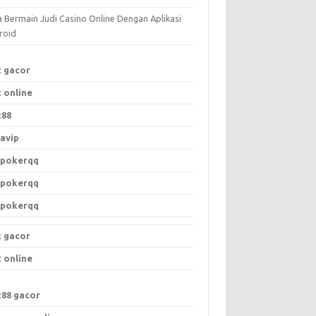
a Bermain Judi Casino Online Dengan Aplikasi
roid
t gacor
t online
t88
avip
bpokerqq
bpokerqq
bpokerqq
t gacor
t online
t88 gacor