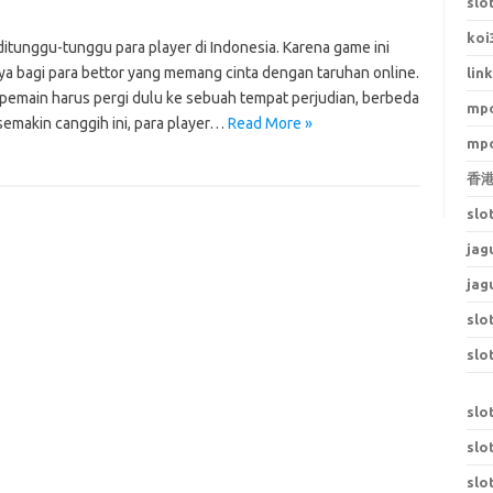
slo
koi
tunggu-tunggu para player di Indonesia. Karena game ini
a bagi para bettor yang memang cinta dengan taruhan online.
lin
a pemain harus pergi dulu ke sebuah tempat perjudian, berbeda
mpo
 semakin canggih ini, para player…
Read More »
mpo
香
slo
jag
jag
slo
slo
slo
slo
slo