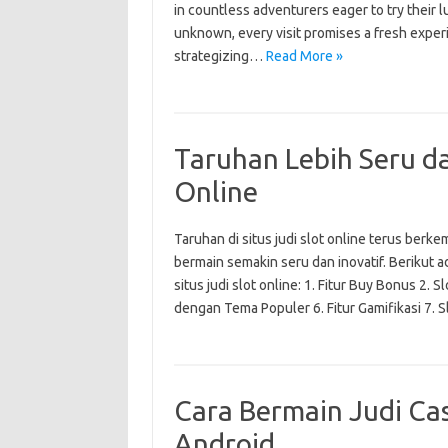
in countless adventurers eager to try their lu
unknown, every visit promises a fresh experi
strategizing…
Read More »
Taruhan Lebih Seru dan
Online
Taruhan di situs judi slot online terus ber
bermain semakin seru dan inovatif. Berikut a
situs judi slot online: 1. Fitur Buy Bonus 2.
dengan Tema Populer 6. Fitur Gamifikasi 7. 
Cara Bermain Judi Ca
Android