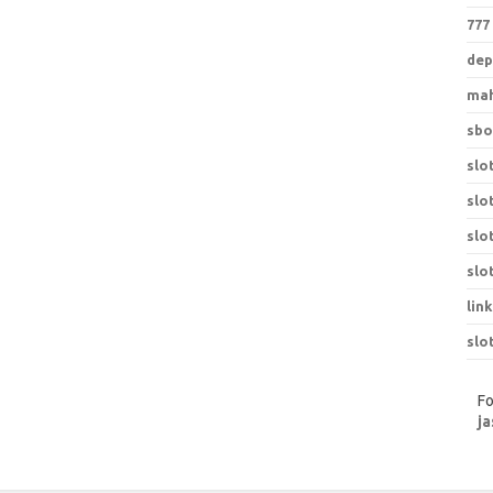
777
dep
mah
sbo
slo
slo
slo
slo
lin
slo
Fo
ja