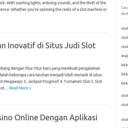
ck. With swirling lights, enticing sounds, and the thrill of the
Car
ence. Whether you’re spinning the reels of a slot machine or
And
slo
slo
 Inovatif di Situs Judi Slot
slo
mej
hk
kembang dengan fitur-fitur baru yang membuat pengalaman
hk
dalah beberapa cara taruhan menjadi lebih menarik di situs-
 Slot Megaways 3. Jackpot Progresif 4. Turnamen Slot 5. Slot
hk
Slot…
Read More »
slo
slo
sino Online Dengan Aplikasi
s
lo