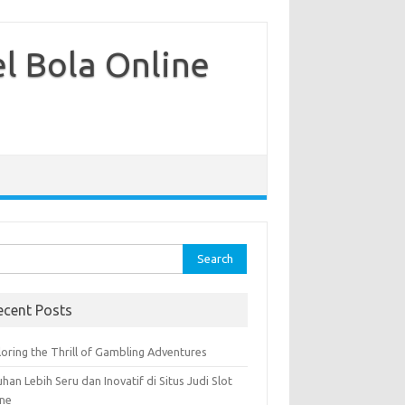
el Bola Online
rch
ecent Posts
oring the Thrill of Gambling Adventures
han Lebih Seru dan Inovatif di Situs Judi Slot
ine