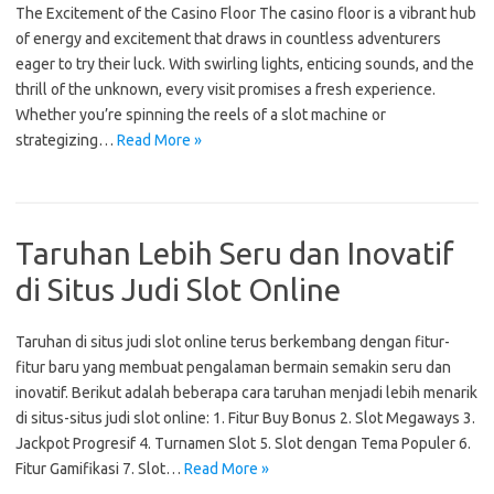
The Excitement of the Casino Floor The casino floor is a vibrant hub
of energy and excitement that draws in countless adventurers
eager to try their luck. With swirling lights, enticing sounds, and the
thrill of the unknown, every visit promises a fresh experience.
Whether you’re spinning the reels of a slot machine or
strategizing…
Read More »
Taruhan Lebih Seru dan Inovatif
di Situs Judi Slot Online
Taruhan di situs judi slot online terus berkembang dengan fitur-
fitur baru yang membuat pengalaman bermain semakin seru dan
inovatif. Berikut adalah beberapa cara taruhan menjadi lebih menarik
di situs-situs judi slot online: 1. Fitur Buy Bonus 2. Slot Megaways 3.
Jackpot Progresif 4. Turnamen Slot 5. Slot dengan Tema Populer 6.
Fitur Gamifikasi 7. Slot…
Read More »