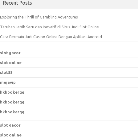
Recent Posts
r
c
Exploring the Thrill of Gambling Adventures
h
Taruhan Lebih Seru dan Inovatif di Situs Judi Slot Online
f
o
Cara Bermain Judi Casino Online Dengan Aplikasi Android
r
:
slot gacor
slot online
slot88
mejavip
hkbpokerqq
hkbpokerqq
hkbpokerqq
slot gacor
slot online