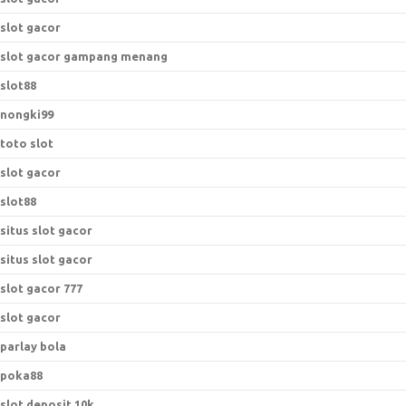
slot gacor
slot gacor gampang menang
slot88
nongki99
toto slot
slot gacor
slot88
situs slot gacor
situs slot gacor
slot gacor 777
slot gacor
parlay bola
poka88
slot deposit 10k