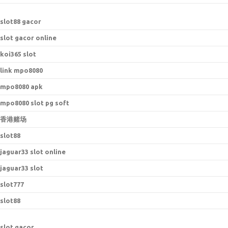
s
lot88 gacor
slot gacor online
koi365 slot
link mpo8080
mpo8080 apk
mpo8080 slot pg soft
香港赌场
slot88
jaguar33 slot online
jaguar33 slot
slot777
slot88
slot gacor