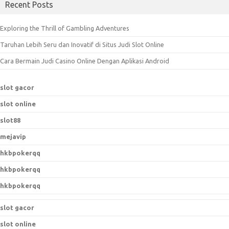
Recent Posts
r
c
Exploring the Thrill of Gambling Adventures
h
Taruhan Lebih Seru dan Inovatif di Situs Judi Slot Online
f
o
Cara Bermain Judi Casino Online Dengan Aplikasi Android
r
:
slot gacor
slot online
slot88
mejavip
hkbpokerqq
hkbpokerqq
hkbpokerqq
slot gacor
slot online