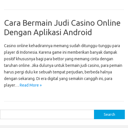
Cara Bermain Judi Casino Online
Dengan Aplikasi Android
Casino online kehadirannya memang sudah ditunggu-tunggu para
player di Indonesia. Karena game ini memberikan banyak dampak
positif khususnya bagi para bettor yang memang cinta dengan
taruhan online. Jika dulunya untuk bermain judi casino, para pemain
harus pergi dulu ke sebuah tempat perjudian, berbeda halnya
dengan sekarang. Di era digital yang semakin canggih ini, para
player…
Read More »
S
e
a