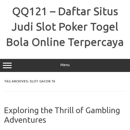
Skip
to
QQ121 – Daftar Situs
content
Judi Slot Poker Togel
Bola Online Terpercaya
Menu
TAG ARCHIVES:
SLOT GACOR 76
Exploring the Thrill of Gambling
Adventures