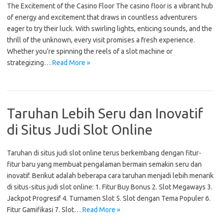
The Excitement of the Casino Floor The casino floor is a vibrant hub
of energy and excitement that draws in countless adventurers
eager to try their luck. With swirling lights, enticing sounds, and the
thrill of the unknown, every visit promises a fresh experience.
Whether you’re spinning the reels of a slot machine or
strategizing…
Read More »
Taruhan Lebih Seru dan Inovatif
di Situs Judi Slot Online
Taruhan di situs judi slot online terus berkembang dengan fitur-
fitur baru yang membuat pengalaman bermain semakin seru dan
inovatif. Berikut adalah beberapa cara taruhan menjadi lebih menarik
di situs-situs judi slot online: 1. Fitur Buy Bonus 2. Slot Megaways 3.
Jackpot Progresif 4. Turnamen Slot 5. Slot dengan Tema Populer 6.
Fitur Gamifikasi 7. Slot…
Read More »