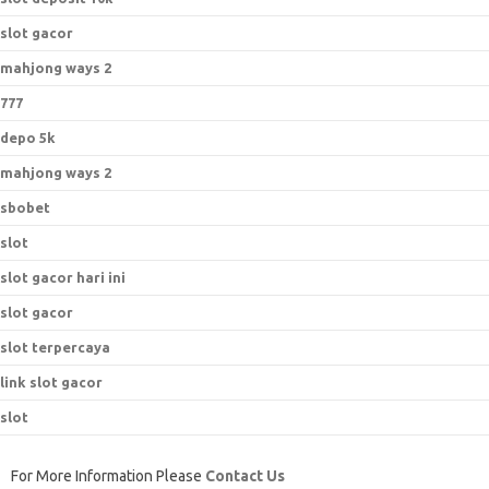
slot gacor
mahjong ways 2
777
depo 5k
mahjong ways 2
sbobet
slot
slot gacor hari ini
slot gacor
slot terpercaya
link slot gacor
slot
For More Information Please
Contact Us