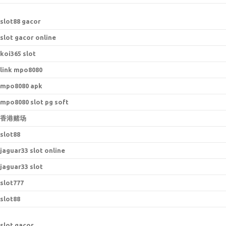
s
lot88 gacor
slot gacor online
koi365 slot
link mpo8080
mpo8080 apk
mpo8080 slot pg soft
香港赌场
slot88
jaguar33 slot online
jaguar33 slot
slot777
slot88
slot gacor