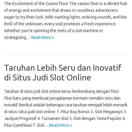
The Excitement of the Casino Floor The casino floor is a vibrant hub
of energy and excitement that draws in countless adventurers
eager to try their luck. With swirling lights, enticing sounds, and the
thrill of the unknown, every visit promises a fresh experience.
Whether you’re spinning the reels of a slot machine or
strategizing…
Read More »
Taruhan Lebih Seru dan Inovatif
di Situs Judi Slot Online
Taruhan di situs judi slot online terus berkembang dengan fitur-
fitur baru yang membuat pengalaman bermain semakin seru dan
inovatif. Berikut adalah beberapa cara taruhan menjadi lebih menarik
di situs-situs judi slot online: 1. Fitur Buy Bonus 2. Slot Megaways 3.
Jackpot Progresif 4. Turnamen Slot 5. Slot dengan Tema Populer 6.
Fitur Gamifikasi 7. Slot…
Read More »