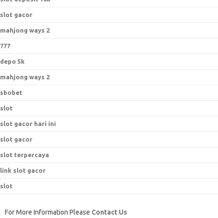
slot gacor
mahjong ways 2
777
depo 5k
mahjong ways 2
sbobet
slot
slot gacor hari ini
slot gacor
slot terpercaya
link slot gacor
slot
For More Information Please
Contact Us