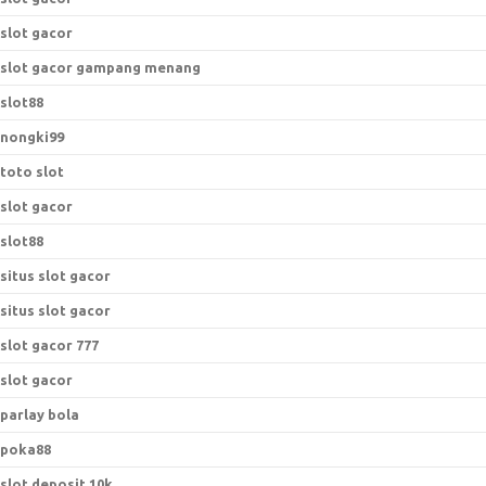
slot gacor
slot gacor gampang menang
slot88
nongki99
toto slot
slot gacor
slot88
situs slot gacor
situs slot gacor
slot gacor 777
slot gacor
parlay bola
poka88
slot deposit 10k