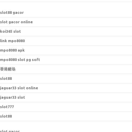
s
lot88 gacor
slot gacor online
koi365 slot
link mpo8080
mpo8080 apk
mpo8080 slot pg soft
香港赌场
slot88
jaguar33 slot online
jaguar33 slot
slot777
slot88
slot gacor