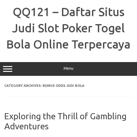
Skip
to
QQ121 – Daftar Situs
content
Judi Slot Poker Togel
Bola Online Terpercaya
Menu
CATEGORY ARCHIVES:
RUMUS ODDS JUDI BOLA
Exploring the Thrill of Gambling
Adventures