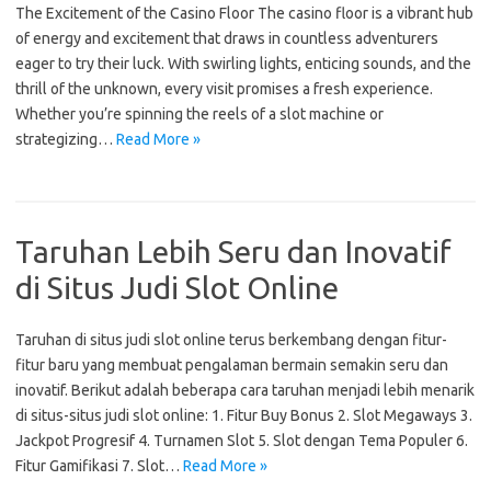
The Excitement of the Casino Floor The casino floor is a vibrant hub
of energy and excitement that draws in countless adventurers
eager to try their luck. With swirling lights, enticing sounds, and the
thrill of the unknown, every visit promises a fresh experience.
Whether you’re spinning the reels of a slot machine or
strategizing…
Read More »
Taruhan Lebih Seru dan Inovatif
di Situs Judi Slot Online
Taruhan di situs judi slot online terus berkembang dengan fitur-
fitur baru yang membuat pengalaman bermain semakin seru dan
inovatif. Berikut adalah beberapa cara taruhan menjadi lebih menarik
di situs-situs judi slot online: 1. Fitur Buy Bonus 2. Slot Megaways 3.
Jackpot Progresif 4. Turnamen Slot 5. Slot dengan Tema Populer 6.
Fitur Gamifikasi 7. Slot…
Read More »