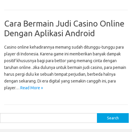
Cara Bermain Judi Casino Online
Dengan Aplikasi Android
Casino online kehadirannya memang sudah ditunggu-tunggu para
player di Indonesia. Karena game ini memberikan banyak dampak
positif khususnya bagi para bettor yang memang cinta dengan
taruhan online. Jika dulunya untuk bermain judi casino, para pemain
harus pergi dulu ke sebuah tempat perjudian, berbeda halnya
dengan sekarang. Di era digital yang semakin canggih ini, para
player…
Read More »
S
e
a