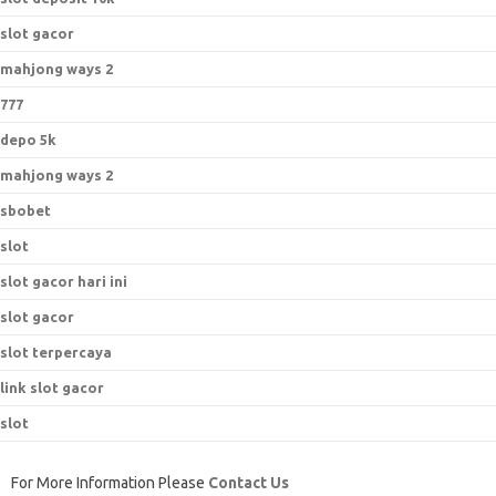
slot gacor
mahjong ways 2
777
depo 5k
mahjong ways 2
sbobet
slot
slot gacor hari ini
slot gacor
slot terpercaya
link slot gacor
slot
For More Information Please
Contact Us