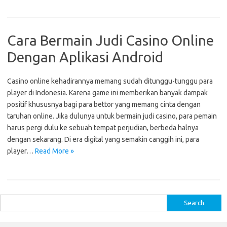
Cara Bermain Judi Casino Online
Dengan Aplikasi Android
Casino online kehadirannya memang sudah ditunggu-tunggu para
player di Indonesia. Karena game ini memberikan banyak dampak
positif khususnya bagi para bettor yang memang cinta dengan
taruhan online. Jika dulunya untuk bermain judi casino, para pemain
harus pergi dulu ke sebuah tempat perjudian, berbeda halnya
dengan sekarang. Di era digital yang semakin canggih ini, para
player…
Read More »
S
e
a