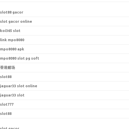
s
lot88 gacor
slot gacor online
koi365 slot
link mpo8080
mpo8080 apk
mpo8080 slot pg soft
香港赌场
slot88
jaguar33 slot online
jaguar33 slot
slot777
slot88
slot gacor