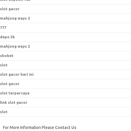
slot gacor
mahjong ways 2
777
depo 5k
mahjong ways 2
sbobet
slot
slot gacor hari ini
slot gacor
slot terpercaya
link slot gacor
slot
For More Information Please
Contact Us