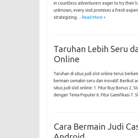
in countless adventurers eager to try their lu
unknown, every visit promises a fresh experi
strategizing…
Read More »
Taruhan Lebih Seru dan
Online
Taruhan di situs judi slot online terus ber
bermain semakin seru dan inovatif. Berikut a
situs judi slot online: 1. Fitur Buy Bonus 2.
dengan Tema Populer 6. Fitur Gamifikasi 7. 
Cara Bermain Judi Ca
Android