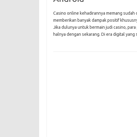
Casino online kehadirannya memang sudah di
memberikan banyak dampak positif khususny
Jika dulunya untuk bermain judi casino, par
halnya dengan sekarang. Di era digital yang