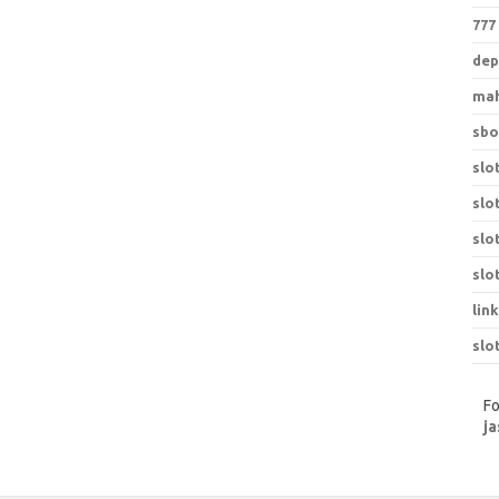
777
dep
mah
sbo
slo
slo
slo
slo
lin
slo
Fo
ja