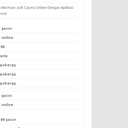
a Bermain Judi Casino Online Dengan Aplikasi
roid
t gacor
t online
t88
avip
bpokerqq
bpokerqq
bpokerqq
t gacor
t online
t88 gacor