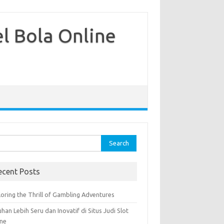
el Bola Online
rch
ecent Posts
oring the Thrill of Gambling Adventures
han Lebih Seru dan Inovatif di Situs Judi Slot
ine