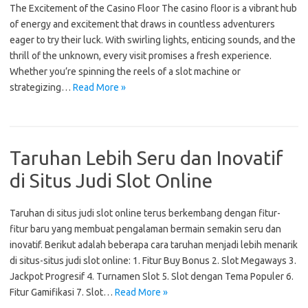
The Excitement of the Casino Floor The casino floor is a vibrant hub
of energy and excitement that draws in countless adventurers
eager to try their luck. With swirling lights, enticing sounds, and the
thrill of the unknown, every visit promises a fresh experience.
Whether you’re spinning the reels of a slot machine or
strategizing…
Read More »
Taruhan Lebih Seru dan Inovatif
di Situs Judi Slot Online
Taruhan di situs judi slot online terus berkembang dengan fitur-
fitur baru yang membuat pengalaman bermain semakin seru dan
inovatif. Berikut adalah beberapa cara taruhan menjadi lebih menarik
di situs-situs judi slot online: 1. Fitur Buy Bonus 2. Slot Megaways 3.
Jackpot Progresif 4. Turnamen Slot 5. Slot dengan Tema Populer 6.
Fitur Gamifikasi 7. Slot…
Read More »