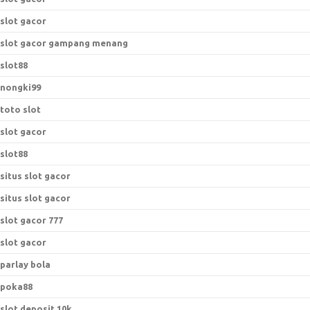
slot gacor
slot gacor gampang menang
slot88
nongki99
toto slot
slot gacor
slot88
situs slot gacor
situs slot gacor
slot gacor 777
slot gacor
parlay bola
poka88
slot deposit 10k