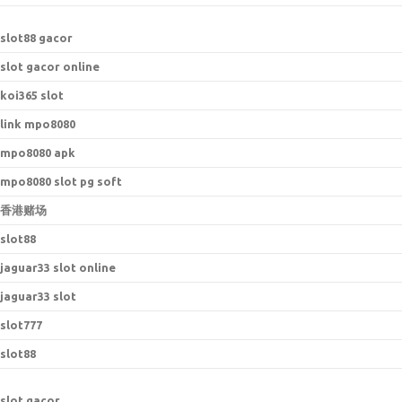
s
lot88 gacor
slot gacor online
koi365 slot
link mpo8080
mpo8080 apk
mpo8080 slot pg soft
香港赌场
slot88
jaguar33 slot online
jaguar33 slot
slot777
slot88
slot gacor