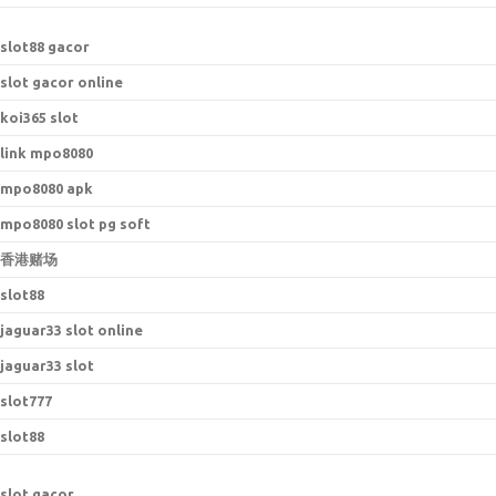
s
lot88 gacor
slot gacor online
koi365 slot
link mpo8080
mpo8080 apk
mpo8080 slot pg soft
香港赌场
slot88
jaguar33 slot online
jaguar33 slot
slot777
slot88
slot gacor