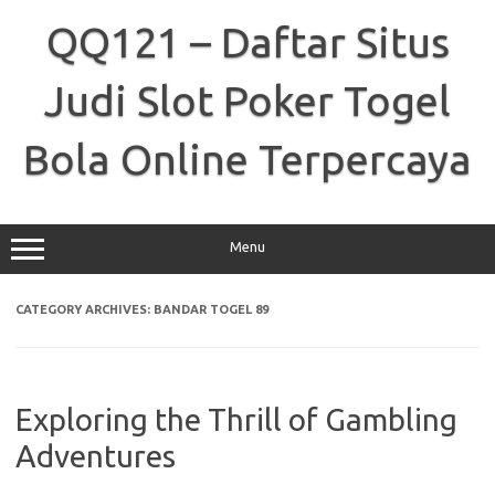
Skip
to
QQ121 – Daftar Situs
content
Judi Slot Poker Togel
Bola Online Terpercaya
Menu
CATEGORY ARCHIVES:
BANDAR TOGEL 89
Exploring the Thrill of Gambling
Adventures