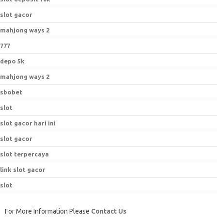
slot gacor
mahjong ways 2
777
depo 5k
mahjong ways 2
sbobet
slot
slot gacor hari ini
slot gacor
slot terpercaya
link slot gacor
slot
For More Information Please
Contact Us