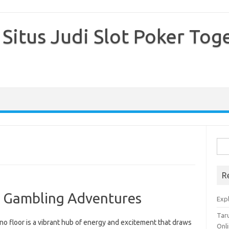
Situs Judi Slot Poker Tog
Sea
for:
R
of Gambling Adventures
Expl
Taru
no floor is a vibrant hub of energy and excitement that draws
Onl