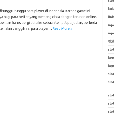
slo
koi
tunggu-tunggu para player di Indonesia. Karena game ini
a bagi para bettor yang memang cinta dengan taruhan online.
lin
a pemain harus pergi dulu ke sebuah tempat perjudian, berbeda
mpo
 semakin canggih ini, para player…
Read More »
mpo
香
slo
jag
jag
slo
slo
slo
slo
slo