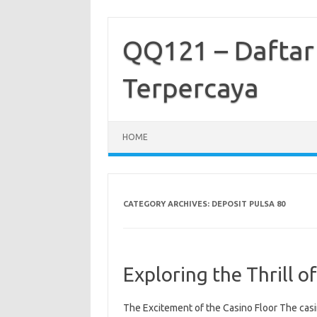
Skip
to
content
QQ121 – Daftar 
Terpercaya
HOME
CATEGORY ARCHIVES:
DEPOSIT PULSA 80
Exploring the Thrill 
The Excitement of the Casino Floor The casi