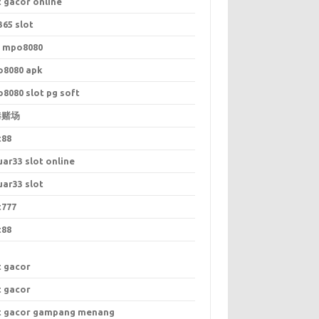
t gacor online
365 slot
k mpo8080
8080 apk
8080 slot pg soft
港赌场
t88
uar33 slot online
uar33 slot
t777
t88
t gacor
t gacor
t gacor gampang menang